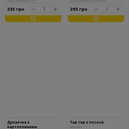
соусом "солодкий чілі"
досконалості в легкому клярі.
235
грн
295
грн
Дунаєчка з
Тар тар з лосося
картопляними
Вага: 300 г.