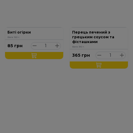
Биті огірки
Перець печений з
грецьким соусом та
Вага: 150 г.
фісташками
85
грн
Вага: 310 г.
365
грн