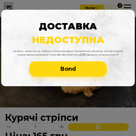
Меню
ДОСТАВКА
НЕДОСТУПНА
На жаль, зараз ми не можемо прийняти ваше замовлення напряму. Але ви можете
скористатися сервісами: Glovo або BondDelivery 🚴‍♂️📦 Дякуємо за розуміння 💛
Bond
Курячі стріпси