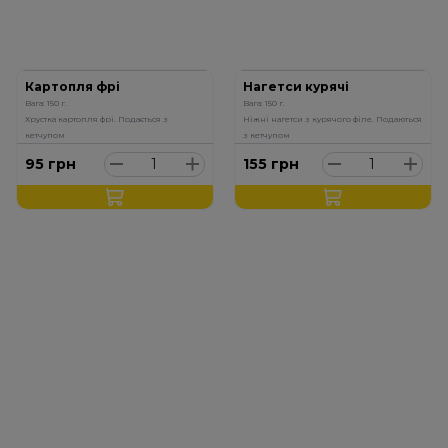
Картопля фрі
Нагетси курячі
Вага: 150 г.
Вага: 150 г.
Хрустка картопля фрі. Подається з
Ніжні нагетси з курячого філе. Подаються
кетчупом
з кетчупом
95
грн
155
грн