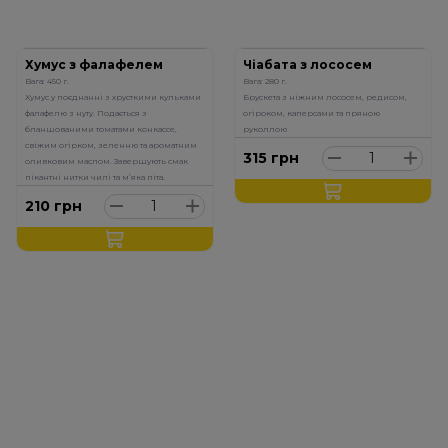
Хумус з фалафелем
Чіабата з лососем
Вага: 450 г.
Вага: 280 г.
Хумус у поєднанні з хрусткими кульками
Брускета з ніжним лососем, редисом,
фалафелю з нуту. Подається з
огіроком, каперсами та пряною
бланшованими томатами конкассе,
руколлою
свіжим огірком, зеленню та ароматним
315
грн
оливковим маслом. Завершують смак
пікантні нитки чилі та м’яка піта.
210
грн