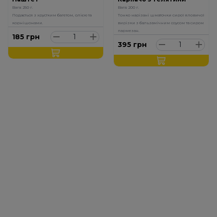
Вага: 250 г.
Вага: 200 г.
Подається з хрустким багетом, олією та
Тонко нарізані шматочки сирої яловичої
корнішонами.
вирізки з бальзамічним соусом та сиром
пармезан.
185
грн
395
грн