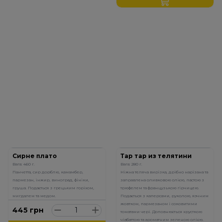
Сирне плато
Тар тар из телятини
Вага: 460 г.
Вага: 280 г.
Панчетта, сир дорблю, камамбер,
Ніжна теляча вирізка, дрібно нарізана та
пармезан, інжир, виноград, фініки,
заправлена оливковою олією, пастою з
груша. Подається з грецьким горіхом,
трюфелем та французькою гірчицею.
мигдалем та медом.
Подається з каперсами, руколою, яэчним
жовтком, пармезаном і соковитими
445
грн
томатами чері. Доповнюється хрусткою
чіабаттою та ароматним зеленою олією.