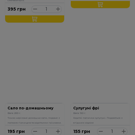
сметана-хрін.
395
грн
Сало по-домашньому
Сулугуні фрі
Вага: 200 г.
Вага: 150 г.
Тонко нарізане домашнє сало, подане з
Хрусткі палички сулугуні. Подаються з
гострою гірчицею та хрусткими грінками.
ягідним соусом
195
грн
155
грн