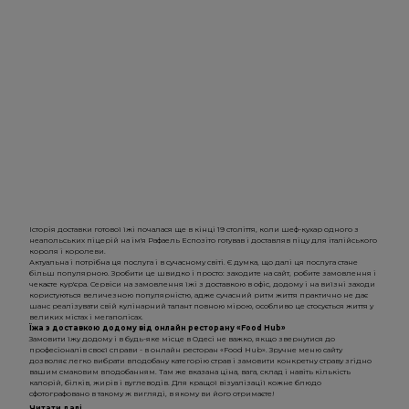
Історія доставки готової їжі почалася ще в кінці 19 століття, коли шеф-кухар одного з
неапольських піцерій на ім'я Рафаель Еспозіто готував і доставляв піцу для італійського
короля і королеви.
Актуальна і потрібна ця послуга і в сучасному світі. Є думка, що далі ця послуга стане
більш популярною. Зробити це швидко і просто: заходите на сайт, робите замовлення і
чекаєте кур'єра. Сервіси на замовлення їжі з доставкою в офіс, додому і на виїзні заходи
користуються величезною популярністю, адже сучасний ритм життя практично не дає
шанс реалізувати свій кулінарний талант повною мірою, особливо це стосується життя у
великих містах і мегаполісах.
Їжа з доставкою додому від онлайн ресторану «Food Hub»
Замовити їжу додому і в будь-яке місце в Одесі не важко, якщо звернутися до
професіоналів своєї справи - в онлайн ресторан «Food Hub». Зручне меню сайту
дозволяє легко вибрати вподобану категорію страв і замовити конкретну страву згідно
вашим смаковим вподобанням. Там же вказана ціна, вага, склад і навіть кількість
калорій, білків, жирів і вуглеводів. Для кращої візуалізації кожне блюдо
сфотографовано в такому ж вигляді, в якому ви його отримаєте!
Читати далі