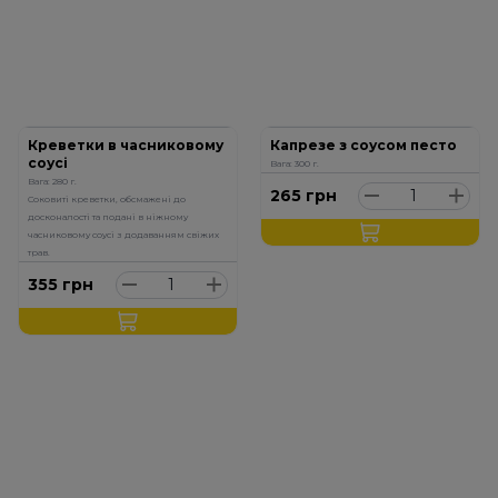
Креветки в часниковому
Капрезе з соусом песто
соусі
Вага: 300 г.
Вага: 280 г.
265
грн
Соковиті креветки, обсмажені до
досконалості та подані в ніжному
часниковому соусі з додаванням свіжих
трав.
355
грн