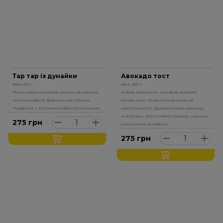
Тар тар із дунайки
Авокадо тост
Вага: 225 г.
Вага: 265 г.
Маринована дунайка, огірок, червона та
Ніжне гуакамоле, сир фета, соковиті
зелена цибуля, французька гірчиця.
томати чері, перепелине яйце на
Подається з тостовим хлібом та лимоном
хрусткому тості. Додаємо свіжу рукколу,
мікрогрін, тонкі слайси редису, насіння
275
грн
соняшнику та гарбуза.
275
грн