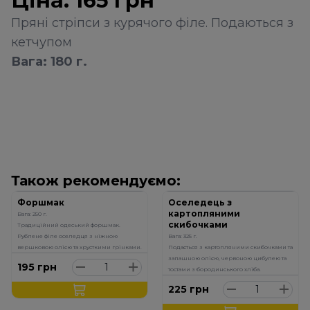
Ціна:
165
грн
Пряні стріпси з курячого філе. Подаються з
кетчупом
Вага: 180 г.
Також рекомендуємо:
Форшмак
Оселедець з
картопляними
Вага: 250 г.
скибочками
Традиційний одеський форшмак.
Рублене філе оселедця з ніжною
Вага: 325 г.
вершковою олією та хрусткими грінками.
Подається з картопляними скибочками та
запашною олією, червоною цибулею та
195
грн
тостами з бородинського хліба.
225
грн