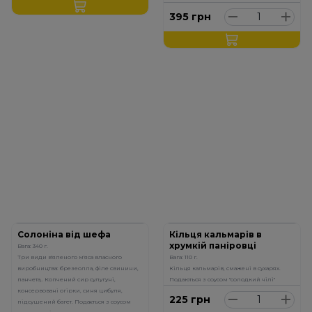
395
грн
Солоніна від шефа
Кільця кальмарів в
хрумкій паніровці
Вага: 340 г.
Три види в'яленого м'яса власного
Вага: 110 г.
виробництва: брезеолла, філе свинини,
Кільця кальмарів, смажені в сухарях.
панчета,. Копчений сир сулугуні,
Подаються з соусом "солодкий чілі"
консервовані огірки, синя цибуля,
225
грн
підсушений багет. Подається з соусом