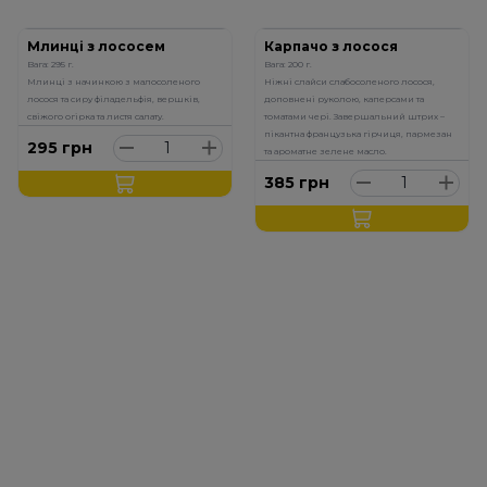
Млинці з лососем
Карпачо з лосося
Вага: 295 г.
Вага: 200 г.
Млинці з начинкою з малосоленого
Ніжні слайси слабосоленого лосося,
лосося та сиру філадельфія, вершків,
доповнені руколою, каперсами та
свіжого огірка та листя салату.
томатами чері. Завершальний штрих –
пікантна французька гірчиця, пармезан
295
грн
та ароматне зелене масло.
385
грн