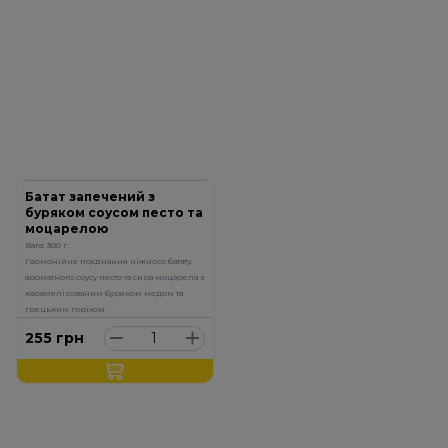
Батат запечений з
буряком соусом песто та
моцарелою
Вага: 300 г.
Гармонійне поєднання ніжного батату,
ароматного соусу песто та сира моцарела з
карамелізованим буряком медом та
грецьким горіхом.
255
грн