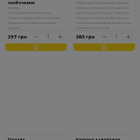
скибочками
Тартар з філе лосося, авокадо, нарізане
Вага: 305 г.
кубиком, заправлене оливковою олією,
Ніжний дунайський оселедець.
соком лимона та спеціями. Подається з
Подається з картопляними скибочками,
підсушеним темним багетом, долькою
бородинським хлібом та червоною
лимона та прикрашається томатами чері,
цибулею
огірками та мікрогріном.
297
грн
385
грн
Паштет
Карпачо з телятини