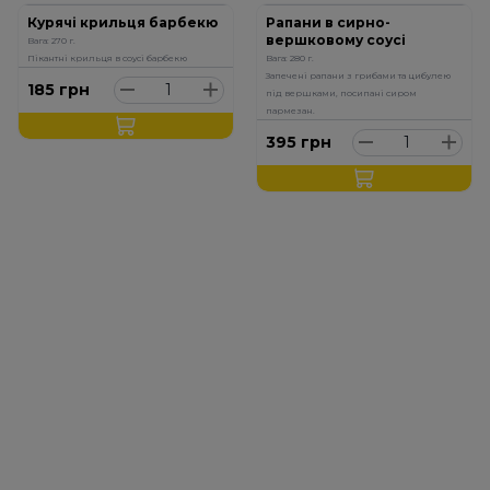
Курячі крильця барбекю
Рапани в сирно-
вершковому соусі
Вага: 270 г.
Пікантні крильця в соусі барбекю
Вага: 280 г.
Запечені рапани з грибами та цибулею
185
грн
під вершками, посипані сиром
пармезан.
395
грн