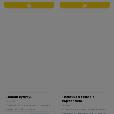
Лаваш сулугуні
Тюлечка з теплою
картоплею
Вага: 170 г.
Хрумкий вірменський лаваш з ніжним
Вага: 420 г.
сиром сулугуні та зеленню.
Ароматна маринована тюлька подається з
ніжною молодою картоплею та пряною