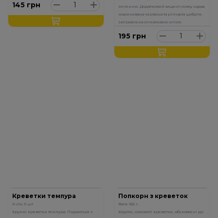
145
грн
зеленню. Додатковий акцент смаку надає
маринована червона та ріпчаста цибуля,
заправлена оливковою олією.
195
грн
Креветки темпура
Попкорн з креветок
К-сть: 5 шт
Вага: 165 г.
Хрумкі креветки темпура. Подаються з
Хрусткі, соковиті креветки, обсмажені до