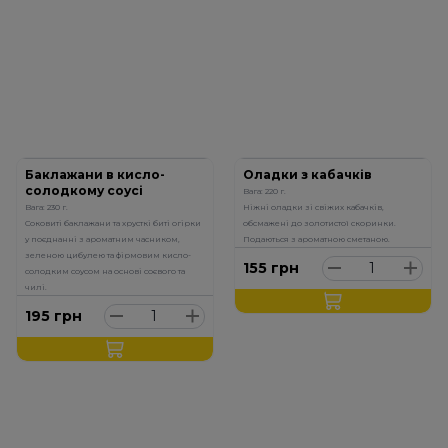
Баклажани в кисло-
Оладки з кабачків
солодкому соусі
Вага: 220 г.
Вага: 230 г.
Ніжні оладки зі свіжих кабачків,
Соковиті баклажани та хрусткі биті огірки
обсмажені до золотистої скоринки.
у поєднанні з ароматним часником,
Подаються з ароматною сметаною.
зеленою цибулею та фірмовим кисло-
155
грн
солодким соусом на основі соєвого та
чилі.
195
грн