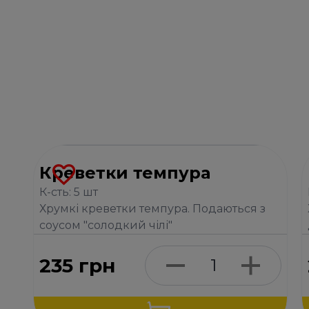
Креветки темпура
К-сть: 5 шт
Хрумкі креветки темпура. Подаються з
соусом "солодкий чілі"
235
грн