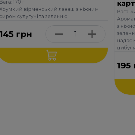
кар
Вага: 170 г.
Хрумкий вірменський лаваш з ніжним
Вага: 4
сиром сулугуні та зеленню.
Аромат
з ніжн
145
грн
зеленн
надає 
цибуля
195