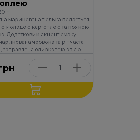
топлею
20 г.
на маринована тюлька подається
ою молодою картоплею та пряною
ю. Додатковий акцент смаку
маринована червона та ріпчаста
, заправлена оливковою олією.
грн