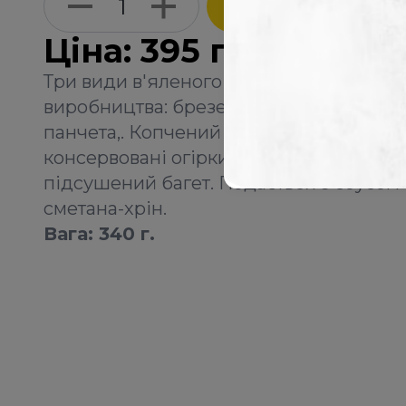
Ціна:
395
грн
Три види в'яленого м'яса власного
виробництва: брезеолла, філе свинини,
панчета,. Копчений сир сулугуні,
консервовані огірки, синя цибуля,
підсушений багет. Подається з соусом
сметана-хрін.
Вага: 340 г.