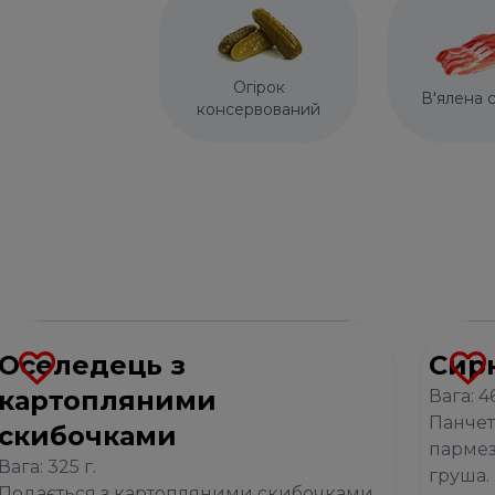
Огірок
В'ялена 
консервований
Оселедець з
Сир
картопляними
Вага: 46
Панчет
скибочками
пармез
Вага: 325 г.
груша.
Подається з картопляними скибочками