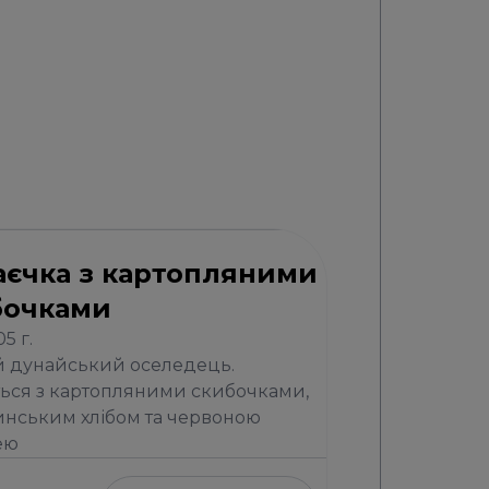
аєчка з картопляними
бочками
5 г.
 дунайський оселедець.
ься з картопляними скибочками,
нським хлібом та червоною
ею