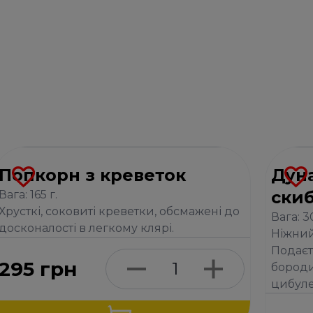
Попкорн з креветок
Дун
ски
Вага: 165 г.
Хрусткі, соковиті креветки, обсмажені до
Вага: 30
досконалості в легкому клярі.
Ніжний
Подаєт
295
грн
бороди
цибул