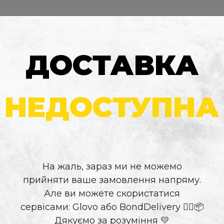
Контакти
+38 063 6
ДОСТАВКА
НЕДОСТУПНА
На жаль, зараз ми не можемо
прийняти ваше замовлення напряму.
Але ви можете скористатися
сервісами: Glovo або BondDelivery 🚴‍♂️📦
Дякуємо за розуміння 💛