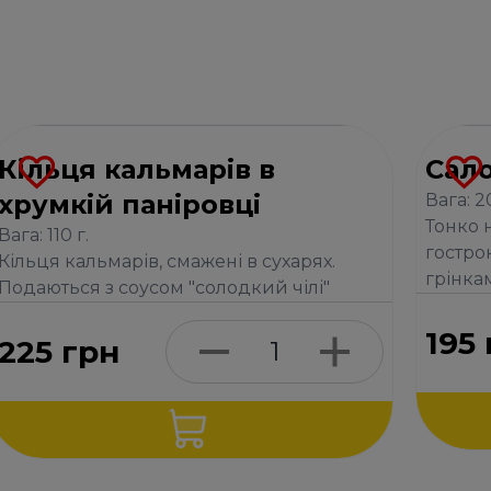
Кільця кальмарів в
Сал
хрумкій паніровці
Вага: 2
Тонко 
Вага: 110 г.
гостро
Кільця кальмарів, смажені в сухарях.
грінка
Подаються з соусом "солодкий чілі"
195
225
грн