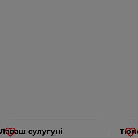
Лаваш сулугуні
Тюл