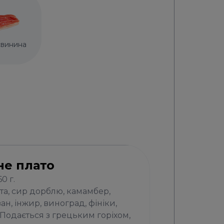
свинина
не плато
0 г.
та, сир дорблю, камамбер,
ан, інжир, виноград, фініки,
 Подається з грецьким горіхом,