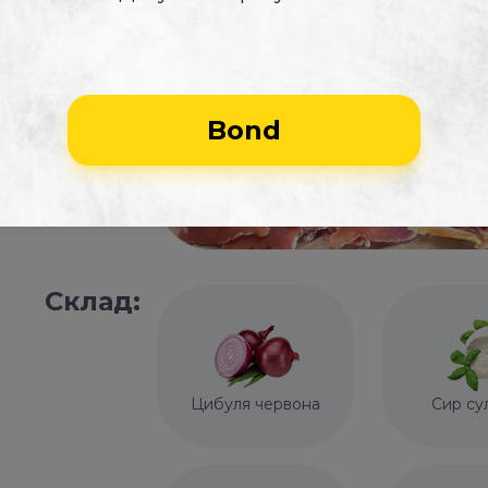
Bond
Склад:
Цибуля червона
Сир су