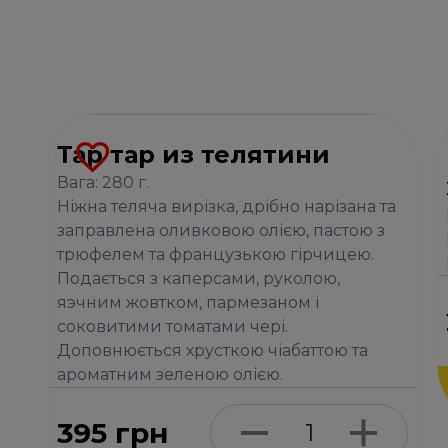
Тар тар из телятини
Вага: 280 г.
Ніжна теляча вирізка, дрібно нарізана та
заправлена оливковою олією, пастою з
трюфелем та французькою гірчицею.
Подається з каперсами, руколою,
яэчним жовтком, пармезаном і
соковитими томатами чері.
Доповнюється хрусткою чіабаттою та
ароматним зеленою олією.
395
грн