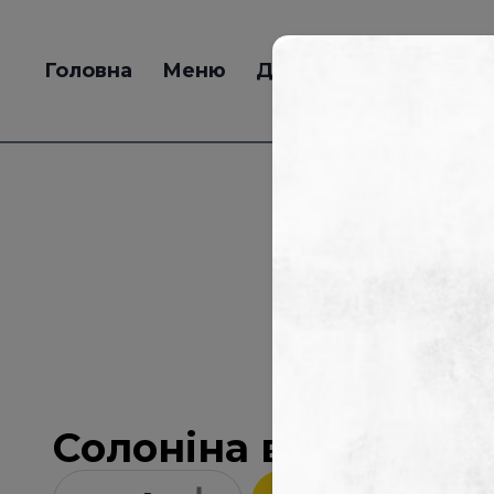
Головна
Меню
Доставка
Клієнтам
Солоніна від шефа