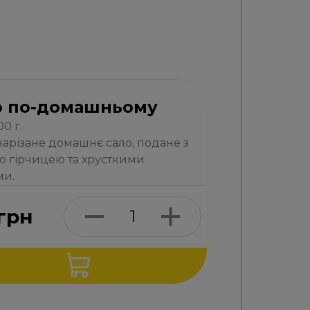
о по-домашньому
00 г.
нарізане домашнє сало, подане з
ю гірчицею та хрусткими
ми.
грн