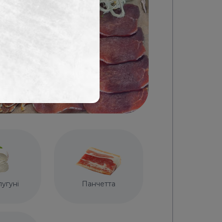
лугуні
Панчетта