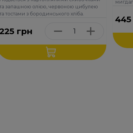
мигдал
та запашною олією, червоною цибулею
та тостами з бородинського хліба.
445
225
грн