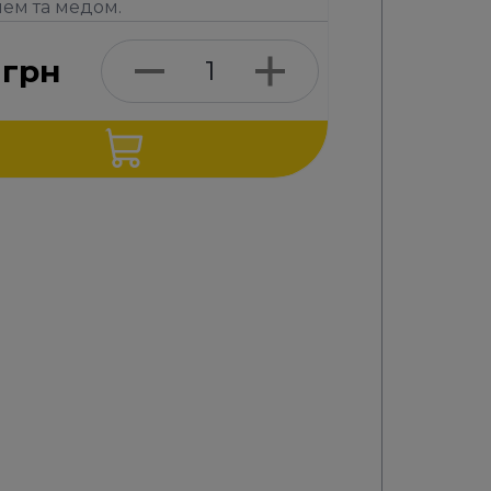
ем та медом.
грн