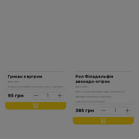
Гункан з вугром
Рол Філадельфія
авокадо-огірок
Вага: 66 г.
Класична страва японської кухні з вугрем
Вага: 240 г.
Рол з сиром філадельфія, огірком та
95
грн
авокадо вкритий слайсами
найніжнішого лосося
385
грн