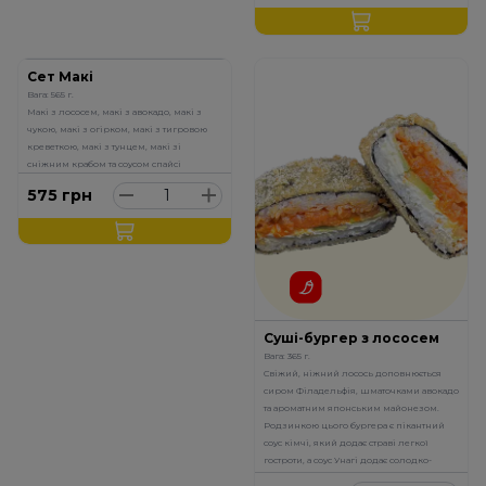
Сет Макі
Вага: 565 г.
Макі з лососем, макі з авокадо, макі з
чукою, макі з огірком, макі з тигровою
креветкою, макі з тунцем, макі зі
сніжним крабом та соусом спайсі
575
грн
Суші-бургер з лососем
Вага: 365 г.
Свіжий, ніжний лосось доповнюється
сиром Філадельфія, шматочками авокадо
та ароматним японським майонезом.
Родзинкою цього бургера є пікантний
соус кімчі, який додає страві легкої
гостроти, а соус Унагі додає солодко-
солоного акценту