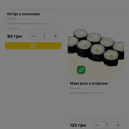
Нігірі з лососем
Вага: 35 г.
Класична страва японської кухні з
лососем
85
грн
Макі рол з огірком
Вага: 110 г.
Класичний макі з огірком
125
грн