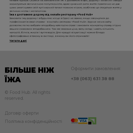
чекаєте кур'єра. Сервіси на замовлення їжі з доставкою в офіс, додому і на виїзні заходи
користуються величезною популярністю, адже сучасний ритм життя практично не дає
шанс реалізувати свій кулінарний талант повною мірою, особливо це стосується життя у
великих містах і мегаполісах.
Їжа з доставкою додому від онлайн ресторану «Food Hub»
Замовити їжу додому і в будь-яке місце в Одесі не важко, якщо звернутися до
професіоналів своєї справи - в онлайн ресторан «Food Hub». Зручне меню сайту
дозволяє легко вибрати вподобану категорію страв і замовити конкретну страву згідно
вашим смаковим вподобанням. Там же вказана ціна, вага, склад і навіть кількість
калорій, білків, жирів і вуглеводів. Для кращої візуалізації кожне блюдо
сфотографовано в такому ж вигляді, в якому ви його отримаєте!
Читати далі
БІЛЬШЕ НІЖ
Оформити замовлення:
ЇЖА
+38 (063) 631 38 88
© Food Hub. All rights
reserved.
Договір оферти
Політика конфіденційності