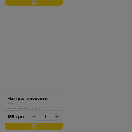
Макі рол з лососем
Вага: 110 г.
Класичний макі з лососем
155
грн