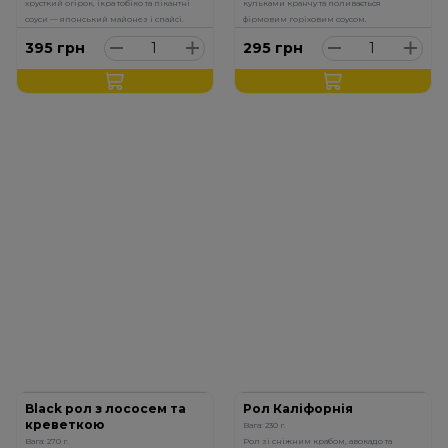
хрусткий огірок, ікра тобіко та пікантні
кульками кранчу та поливається
соуси — японський майонез і спайсі.
фірмовим горіховим соусом.
395
грн
295
грн
Black рол з лососем та
Рол Каліфорнія
креветкою
Вага: 230 г.
Вага: 270 г.
Рол зі сніжним крабом, авокадо та