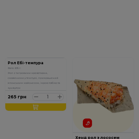
Рол Ебі-темпура
Вага: 205 г.
Рол з тигровими креветками,
смаженими у темпурі, прикрашений
японським майонезом, ікрою тобіко та
кунжутом
265
грн
Хенд рол з лососем