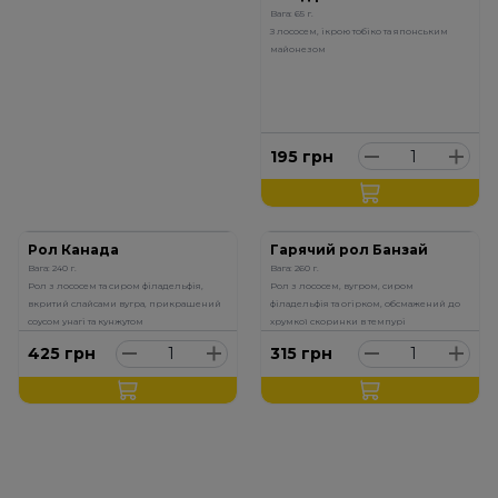
Вага: 65 г.
З лососем, ікрою тобіко та японським
майонезом
195
грн
Рол Канада
Гарячий рол Банзай
Вага: 240 г.
Вага: 260 г.
Рол з лососем та сиром філадельфія,
Рол з лососем, вугром, сиром
вкритий слайсами вугра, прикрашений
філадельфія та огірком, обсмажений до
соусом унагі та кунжутом
хрумкої скоринки в темпурі
425
грн
315
грн