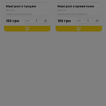
Макі рол з тунцем
Макі рол з креветкою
Вага: 110 г.
Вага: 115 г.
Класичний макі з тунцем
Класичний макі з креветкою
155
грн
155
грн