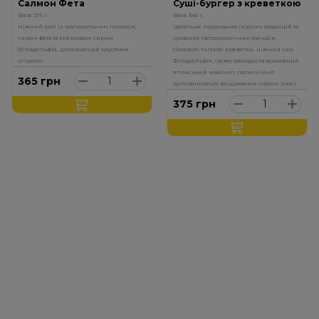
Салмон Фета
Суші-бургер з креветкою
Вага: 275 г.
Вага: 345 г.
Ніжний рол із малосольним лососем,
Ідеальне поєднання східних традицій та
сиром фета та кремовим сиром
сучасних гастрономічних трендів.
Філадельфія, доповнений хрустким
Соковиті тигрові креветки, ніжний сир
огірком.
Філадельфія, свіже авокадо та ароматний
японський майонез гармонійно
365
грн
доповнюються вишуканим соусом Унагі.
375
грн