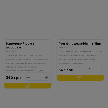
Запечений рол з
Рол філадельфія Інь-Янь
лососем
Вага: 277 г.
Вага: 285 г.
Рол з лососем, вугром, креветкою, сиром
Запечений рол з лососем з сирною
Філадельфія, японським омлетом та
шапочкою, загорнутий у листя маменорі,
авокадо. Поливається соусом унагі та
з огірком, сиром Філадельфія та ікрою
японським майонезом
тобіко, поливається японським
345
грн
майонезом та посипається кунжутом
390
грн