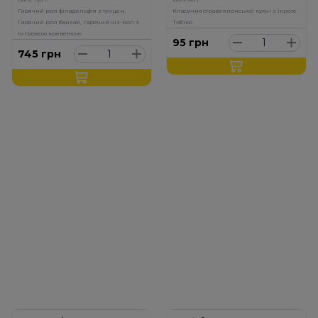
Гарячий рол філадельфія з тунцем,
Класична страва японської кухні з ікрою
Гарячий рол банзай, Гарячий чіз-рол з
Тобіко
тигровою креветкою
95
грн
745
грн