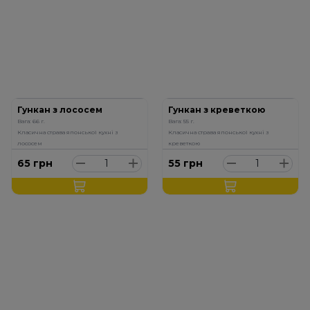
Гункан з лососем
Гункан з креветкою
Вага: 66 г.
Вага: 55 г.
Класична страва японської кухні з
Класична страва японської кухні з
лососем
креветкою
65
грн
55
грн