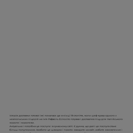
Історія доставки готової їжі почалася ще в кінці 19 століття, коли шеф-кухар одного з
неапольських піцерій на ім'я Рафаель Еспозіто готував і доставляв піцу для італійського
короля і королеви.
Актуальна і потрібна ця послуга і в сучасному світі. Є думка, що далі ця послуга стане
більш популярною. Зробити це швидко і просто: заходите на сайт, робите замовлення і