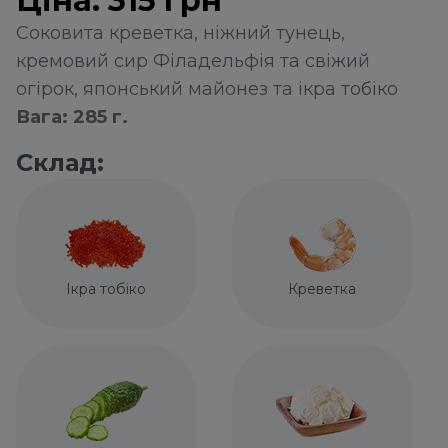
Ціна:
315
грн
Соковита креветка, ніжний тунець,
кремовий сир Філадельфія та свіжий
огірок, японський майонез та ікра тобіко
Вага: 285 г.
Склад:
Ікра тобіко
Креветка