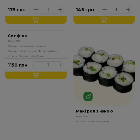
175
грн
145
грн
Сет філа
Вага: 1010 г.
Філадельфія авокадо-огірок,
Філадельфія с тунцем, Філадельфія з
вугром, Філадельфія Татакі
1150
грн
Макі рол з чукою
Вага: 120 г.
Класичний макі з чукою