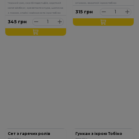
Чорний рис, сир Філадельфія, хрусткий
огірком, вкритий ікрою тобіко
салат айсберг, креветка темпура, шапочка
315
грн
з лосося, спайсі майонеза та ікри тобіко
345
грн
Сет з гарячих ролів
Гункан з ікрою Тобіко
Вага: 720 г.
Вага: 60 г.