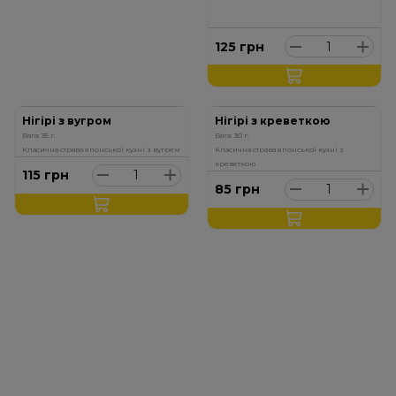
125
грн
Нігірі з вугром
Нігірі з креветкою
Вага: 35 г.
Вага: 30 г.
Класична страва японської кухні з вугрем
Класична страва японської кухні з
креветкою
115
грн
85
грн