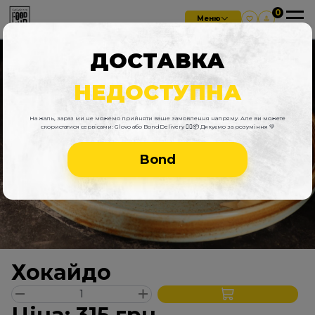
Меню
ДОСТАВКА
НЕДОСТУПНА
На жаль, зараз ми не можемо прийняти ваше замовлення напряму. Але ви можете
скористатися сервісами: Glovo або BondDelivery 🚴‍♂️📦 Дякуємо за розуміння 💛
Bond
Хокайдо