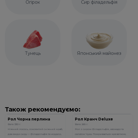
Огірок
Сир філадельфія
Тунець
Японський майонез
Також рекомендуємо:
Рол Чорна перлина
Рол Кранч Deluxe
Вага: 330 г.
Вага: 265 г.
Ніжний лосось, соковитий сніжний краб,
Рол з сиром Філадельфія, авокадо та
два види сиру — Філадельфія та чеддер,
салатом Чука. Покривається креветкою,