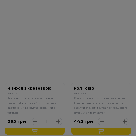
Чіз-рол з креветкою
Рол Токіо
Вага: 230 г.
Вага: 245 г.
Рол з креветкою, сиром чеддер та
Рол з тигровою креветкою, смаженою у
філадельфія, ікрою тобіко та томатами,
фритюрі, сиром філадельфія, авокадо,
обсмажений до хрусткої скоринки в
вкритий слайсами вугра, прикрашеного
темпурі
соусом унагі та кунжутом
295
грн
445
грн