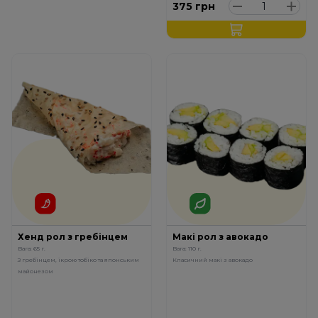
375
грн
Хенд рол з гребінцем
Макі рол з авокадо
Вага: 65 г.
Вага: 110 г.
З гребінцем, ікрою тобіко та японським
Класичний макі з авокадо
майонезом