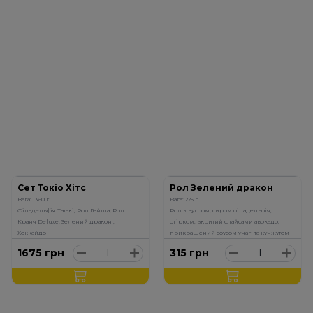
Сет Токіо Хітс
Рол Зелений дракон
Вага: 1360 г.
Вага: 225 г.
Філадельфія Татакі, Рол Гейша, Рол
Рол з вугром, сиром філадельфія,
Кранч Deluxe, Зелений дракон ,
огірком, вкритий слайсами авокадо,
Хоккайдо
прикрашений соусом унагі та кунжутом
1675
грн
315
грн