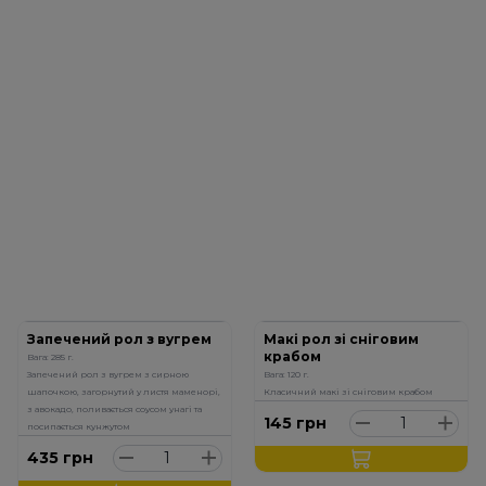
Запечений рол з вугрем
Макі рол зі сніговим
крабом
Вага: 285 г.
Запечений рол з вугрем з сирною
Вага: 120 г.
шапочкою, загорнутий у листя маменорі,
Класичний макі зі сніговим крабом
з авокадо, поливається соусом унагі та
145
грн
посипається кунжутом
435
грн