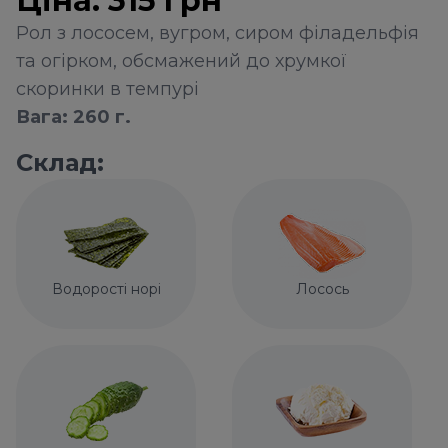
Ціна:
315
грн
Рол з лососем, вугром, сиром філадельфія
та огірком, обсмажений до хрумкої
скоринки в темпурі
Вага: 260 г.
Склад:
Водорості норі
Лосось