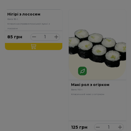
Нігірі з лососем
Вага: 35 г.
Класична страва японської кухні з
лососем
85
грн
Макі рол з огірком
Вага: 110 г.
Класичний макі з огірком
125
грн