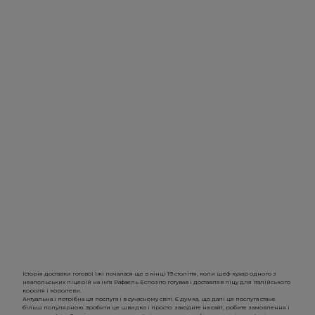
Історія доставки готової їжі почалася ще в кінці 19 століття, коли шеф-кухар одного з
неапольських піцерій на ім'я Рафаель Еспозіто готував і доставляв піцу для італійського
короля і королеви.
Актуальна і потрібна ця послуга і в сучасному світі. Є думка, що далі ця послуга стане
більш популярною. Зробити це швидко і просто: заходите на сайт, робите замовлення і