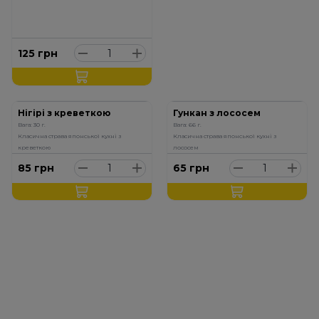
125
грн
Нігірі з креветкою
Гункан з лососем
Вага: 30 г.
Вага: 66 г.
Класична страва японської кухні з
Класична страва японської кухні з
креветкою
лососем
85
грн
65
грн