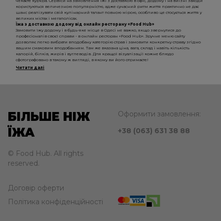
чекаєте кур'єра. Сервіси на замовлення їжі з доставкою в офіс, додому і на виїзні заходи
користуються величезною популярністю, адже сучасний ритм життя практично не дає
шанс реалізувати свій кулінарний талант повною мірою, особливо це стосується життя у
великих містах і мегаполісах.
Їжа з доставкою додому від онлайн ресторану «Food Hub»
Замовити їжу додому і в будь-яке місце в Одесі не важко, якщо звернутися до
професіоналів своєї справи - в онлайн ресторан «Food Hub». Зручне меню сайту
дозволяє легко вибрати вподобану категорію страв і замовити конкретну страву згідно
вашим смаковим вподобанням. Там же вказана ціна, вага, склад і навіть кількість
калорій, білків, жирів і вуглеводів. Для кращої візуалізації кожне блюдо
сфотографовано в такому ж вигляді, в якому ви його отримаєте!
Читати далі
БІЛЬШЕ НІЖ
Оформити замовлення:
ЇЖА
+38 (063) 631 38 88
© Food Hub. All rights
reserved.
Договір оферти
Політика конфіденційності