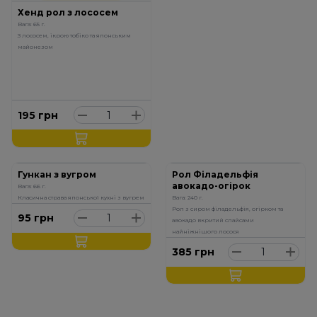
Хенд рол з лососем
Вага: 65 г.
З лососем, ікрою тобіко та японським
майонезом
195
грн
Гункан з вугром
Рол Філадельфія
авокадо-огірок
Вага: 66 г.
Класична страва японської кухні з вугрем
Вага: 240 г.
Рол з сиром філадельфія, огірком та
95
грн
авокадо вкритий слайсами
найніжнішого лосося
385
грн