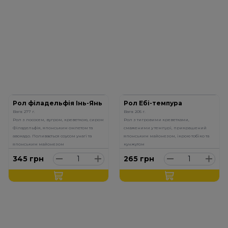
Рол філадельфія Інь-Янь
Рол Ебі-темпура
Вага: 277 г.
Вага: 205 г.
Рол з лососем, вугром, креветкою, сиром
Рол з тигровими креветками,
Філадельфія, японським омлетом та
смаженими у темпурі, прикрашений
авокадо. Поливається соусом унагі та
японським майонезом, ікрою тобіко та
японським майонезом
кунжутом
345
грн
265
грн