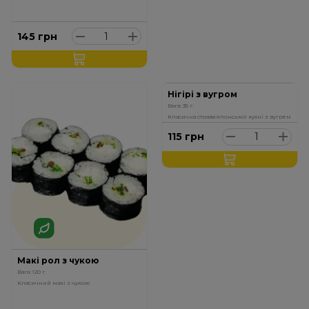
145
грн
Нігірі з вугром
Вага: 35 г.
Класична страва японської кухні з вугрем
115
грн
Макі рол з чукою
Вага: 120 г.
Класичний макі з чукою