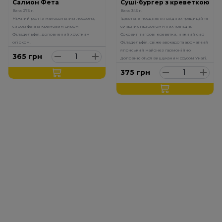
Салмон Фета
Суші-бургер з креветкою
Вага: 275 г.
Вага: 345 г.
Ніжний рол із малосольним лососем,
Ідеальне поєднання східних традицій та
сиром фета та кремовим сиром
сучасних гастрономічних трендів.
Філадельфія, доповнений хрустким
Соковиті тигрові креветки, ніжний сир
огірком.
Філадельфія, свіже авокадо та ароматний
японський майонез гармонійно
365
грн
доповнюються вишуканим соусом Унагі.
375
грн