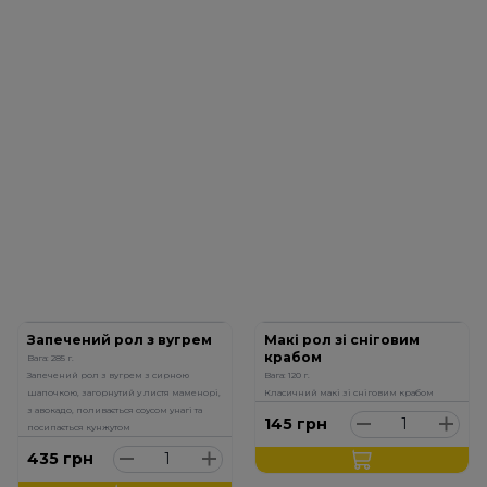
Запечений рол з вугрем
Макі рол зі сніговим
крабом
Вага: 285 г.
Запечений рол з вугрем з сирною
Вага: 120 г.
шапочкою, загорнутий у листя маменорі,
Класичний макі зі сніговим крабом
з авокадо, поливається соусом унагі та
145
грн
посипається кунжутом
435
грн