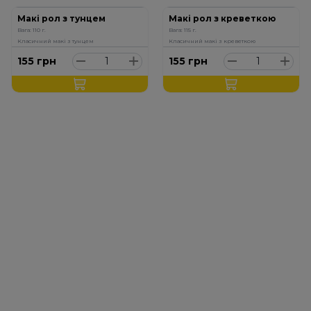
Макі рол з тунцем
Макі рол з креветкою
Вага: 110 г.
Вага: 115 г.
Класичний макі з тунцем
Класичний макі з креветкою
155
грн
155
грн