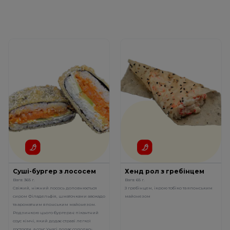
Суші-бургер з лососем
Хенд рол з гребінцем
Вага: 365 г.
Вага: 65 г.
Свіжий, ніжний лосось доповнюється
З гребінцем, ікрою тобіко та японським
сиром Філадельфія, шматочками авокадо
майонезом
та ароматним японським майонезом.
Родзинкою цього бургера є пікантний
соус кімчі, який додає страві легкої
гостроти, а соус Унагі додає солодко-