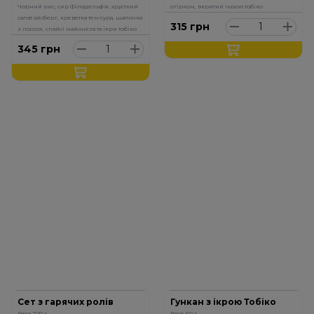
Чорний рис, сир Філадельфія, хрусткий
огірком, вкритий ікрою тобіко
салат айсберг, креветка темпура, шапочка
315
грн
з лосося, спайсі майонеза та ікри тобіко
345
грн
Сет з гарячих ролів
Гункан з ікрою Тобіко
Вага: 720 г.
Вага: 60 г.