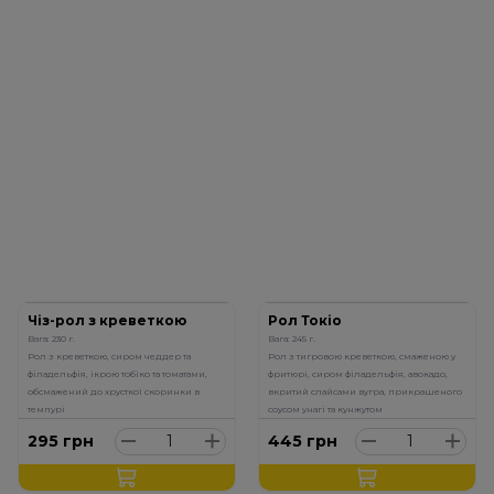
Чіз-рол з креветкою
Рол Токіо
Вага: 230 г.
Вага: 245 г.
Рол з креветкою, сиром чеддер та
Рол з тигровою креветкою, смаженою у
філадельфія, ікрою тобіко та томатами,
фритюрі, сиром філадельфія, авокадо,
обсмажений до хрусткої скоринки в
вкритий слайсами вугра, прикрашеного
темпурі
соусом унагі та кунжутом
295
грн
445
грн