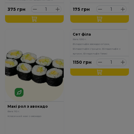
солоного акценту
375
грн
175
грн
Сет філа
Вага: 1010 г.
Філадельфія авокадо-огірок,
Філадельфія с тунцем, Філадельфія з
вугром, Філадельфія Татакі
1150
грн
Макі рол з авокадо
Вага: 110 г.
Класичний макі з авокадо