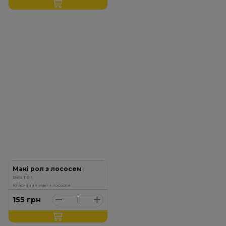
Макі рол з лососем
Вага: 110 г.
Класичний макі з лососем
155
грн