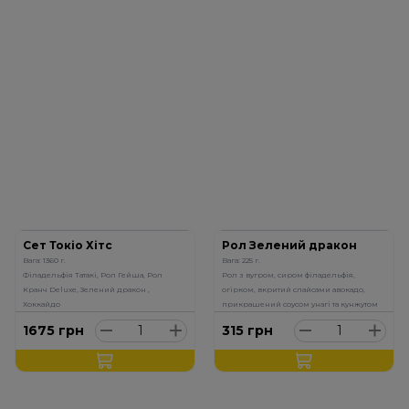
Сет Токіо Хітс
Рол Зелений дракон
Вага: 1360 г.
Вага: 225 г.
Філадельфія Татакі, Рол Гейша, Рол
Рол з вугром, сиром філадельфія,
Кранч Deluxe, Зелений дракон ,
огірком, вкритий слайсами авокадо,
Хоккайдо
прикрашений соусом унагі та кунжутом
1675
грн
315
грн