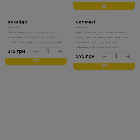
Хокайдо
Сет Макі
Вага: 285 г.
Вага: 565 г.
Соковита креветка, ніжний тунець,
Макі з лососем, макі з авокадо, макі з
кремовий сир Філадельфія та свіжий
чукою, макі з огірком, макі з тигровою
огірок, японський майонез та ікра тобіко
креветкою, макі з тунцем, макі зі
сніжним крабом та соусом спайсі
315
грн
575
грн