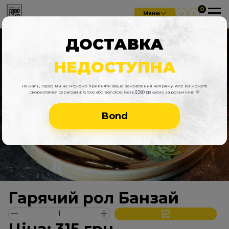
Меню
ДОСТАВКА
НЕДОСТУПНА
На жаль, зараз ми не можемо прийняти ваше замовлення напряму. Але ви можете
скористатися сервісами: Glovo або BondDelivery 🚴‍♂️📦 Дякуємо за розуміння 💛
Bond
Гарячий рол Банзай