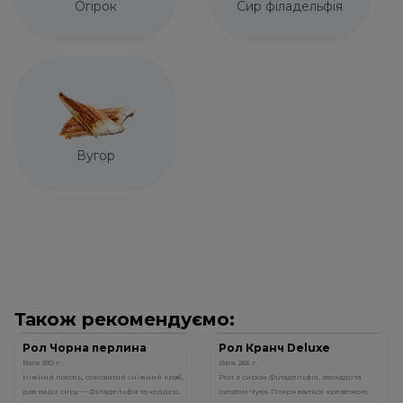
Огірок
Сир філадельфія
Вугор
Також рекомендуємо:
Рол Чорна перлина
Рол Кранч Deluxe
Вага: 330 г.
Вага: 265 г.
Ніжний лосось, соковитий сніжний краб,
Рол з сиром Філадельфія, авокадо та
два види сиру — Філадельфія та чеддер,
салатом Чука. Покривається креветкою,