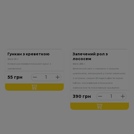
Гункан з креветкою
Запечений рол з
лососем
Вага: 55 г.
Класична страва японської кухні з
Вага: 285 г.
креветкою
Запечений рол з лососем з сирною
шапочкою, загорнутий у листя маменорі,
55
грн
з огірком, сиром Філадельфія та ікрою
тобіко, поливається японським
майонезом та посипається кунжутом
390
грн