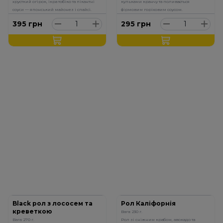
хрусткий огірок, ікра тобіко та пікантні
кульками кранчу та поливається
соуси — японський майонез і спайсі.
фірмовим горіховим соусом.
395
грн
295
грн
Black рол з лососем та
Рол Каліфорнія
креветкою
Вага: 230 г.
Вага: 270 г.
Рол зі сніжним крабом, авокадо та