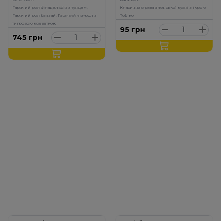
Гарячий рол філадельфія з тунцем,
Класична страва японської кухні з ікрою
Гарячий рол банзай, Гарячий чіз-рол з
Тобіко
тигровою креветкою
95
грн
745
грн