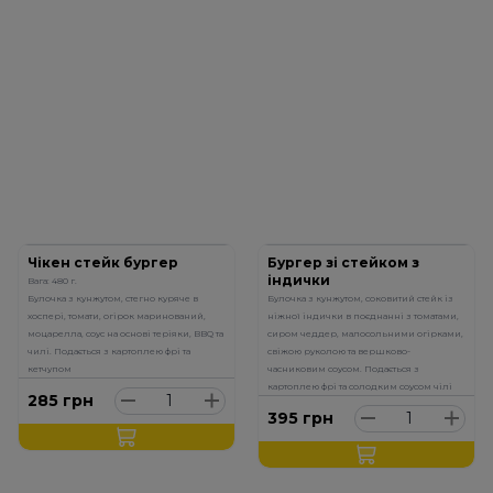
Чікен стейк бургер
Бургер зі стейком з
індички
Вага: 480 г.
Булочка з кунжутом, стегно куряче в
Булочка з кунжутом, соковитий стейк із
хоспері, томати, огірок маринований,
ніжної індички в поєднанні з томатами,
моцарелла, соус на основі теріяки, BBQ та
сиром чеддер, малосольними огірками,
чилі. Подається з картоплею фрі та
свіжою руколою та вершково-
кетчупом
часниковим соусом. Подається з
картоплею фрі та солодким соусом чілі
285
грн
395
грн