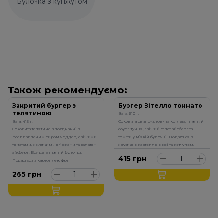
Булочка з кунжутом
Також рекомендуємо:
Закритий бургер з
Бургер Вітелло тоннато
телятиною
Вага: 610 г.
Вага: 415 г.
Соковита свино-яловича котлета, ніжний
Соковита телятина в поєднанні з
соус з тунця, свіжий салат айсберг та
розплавленим сиром чеддер, свіжими
томати у м’якій булочці. Подається з
томатами, хрусткими огірками та салатом
хрусткою картоплею фрі та кетчупом.
айсберг. Все це в ніжній булочці.
415
грн
Подається з картоплею фрі
265
грн