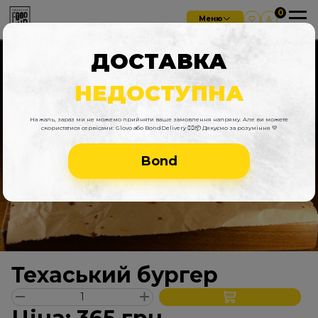
Меню
ДОСТАВКА
НЕДОСТУПНА
На жаль, зараз ми не можемо прийняти ваше замовлення напряму. Але ви можете
скористатися сервісами: Glovo або BondDelivery 🚴‍♂️📦 Дякуємо за розуміння 💛
Bond
Техаський бургер