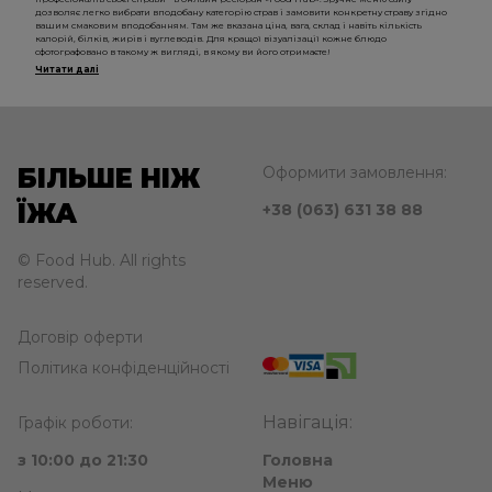
дозволяє легко вибрати вподобану категорію страв і замовити конкретну страву згідно
вашим смаковим вподобанням. Там же вказана ціна, вага, склад і навіть кількість
калорій, білків, жирів і вуглеводів. Для кращої візуалізації кожне блюдо
сфотографовано в такому ж вигляді, в якому ви його отримаєте!
Читати далі
БІЛЬШЕ НІЖ
Оформити замовлення:
ЇЖА
+38 (063) 631 38 88
© Food Hub. All rights
reserved.
Договір оферти
Політика конфіденційності
Навігація:
Графік роботи:
з 10:00 до 21:30
Головна
Меню