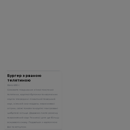
Бургер з рваною
телятиною
Вага: 630 г.
Соковите поєднання м’якої томленої
телятини, хрусткої булочки та насичених
соусів. Усередині пікантний техаський
соус, ніжний сир чеддер, мариновані
огірки, свіжі томати та хрусткі паніровані
цибулеві кільця. Додаємо листя ромену
та ароматний соус Теннессі для ще більш
яскравого смаку. Подається з картоплею
фрі та кетчупом.