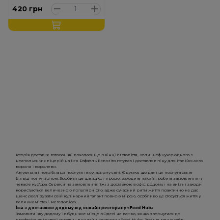
420
грн
Історія доставки готової їжі почалася ще в кінці 19 століття, коли шеф-кухар одного з
неапольських піцерій на ім'я Рафаель Еспозіто готував і доставляв піцу для італійського
короля і королеви.
Актуальна і потрібна ця послуга і в сучасному світі. Є думка, що далі ця послуга стане
більш популярною. Зробити це швидко і просто: заходите на сайт, робите замовлення і
чекаєте кур'єра. Сервіси на замовлення їжі з доставкою в офіс, додому і на виїзні заходи
користуються величезною популярністю, адже сучасний ритм життя практично не дає
шанс реалізувати свій кулінарний талант повною мірою, особливо це стосується життя у
великих містах і мегаполісах.
Їжа з доставкою додому від онлайн ресторану «Food Hub»
Замовити їжу додому і в будь-яке місце в Одесі не важко, якщо звернутися до
професіоналів своєї справи - в онлайн ресторан «Food Hub». Зручне меню сайту