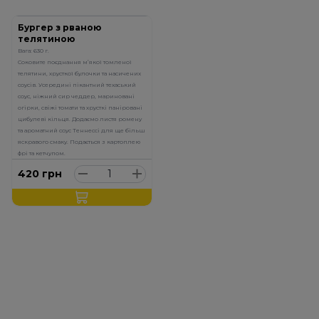
Бургер з рваною
телятиною
Вага: 630 г.
Соковите поєднання м’якої томленої
телятини, хрусткої булочки та насичених
соусів. Усередині пікантний техаський
соус, ніжний сир чеддер, мариновані
огірки, свіжі томати та хрусткі паніровані
цибулеві кільця. Додаємо листя ромену
та ароматний соус Теннессі для ще більш
яскравого смаку. Подається з картоплею
фрі та кетчупом.
420
грн