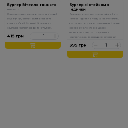
Бургер Вітелло тоннато
Бургер зі стейком з
індички
Вага: 610 г.
Соковита свино-яловича котлета, ніжний
Булочка з кунжутом, соковитий стейк із
соус з тунця, свіжий салат айсберг та
ніжної індички в поєднанні з томатами,
томати у м’якій булочці. Подається з
сиром чеддер, малосольними огірками,
хрусткою картоплею фрі та кетчупом.
свіжою руколою та вершково-
часниковим соусом. Подається з
415
грн
картоплею фрі та солодким соусом чілі
395
грн