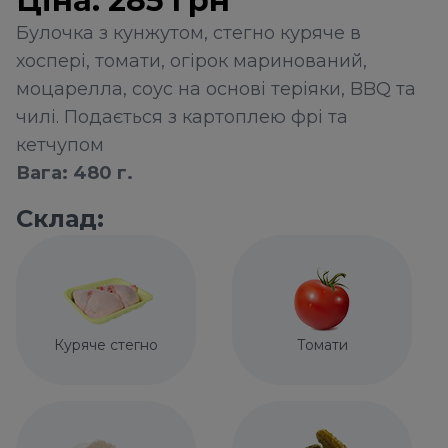
Ціна:
285
грн
Булочка з кунжутом, стегно куряче в
хоспері, томати, огірок маринований,
моцарелла, соус на основі теріяки, BBQ та
чилі. Подається з картоплею фрі та
кетчупом
Вага: 480 г.
Склад:
Куряче стегно
Томати