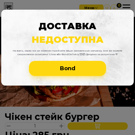
Меню
ДОСТАВКА
НЕДОСТУПНА
На жаль, зараз ми не можемо прийняти ваше замовлення напряму. Але ви можете
скористатися сервісами: Glovo або BondDelivery 🚴‍♂️📦 Дякуємо за розуміння 💛
Bond
Чікен стейк бургер