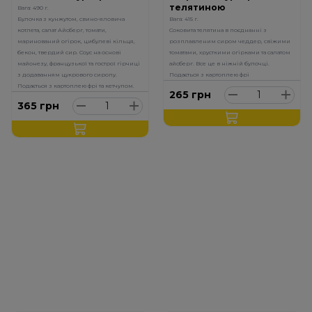
телятиною
Вага: 490 г.
Булочка з кунжутом, свино-яловича
Вага: 415 г.
котлета, салат Айсберг, томати,
Соковита телятина в поєднанні з
маринований огірок, цибулеві кільця,
розплавленим сиром чеддер, свіжими
бекон, твердий сир. Соус на основі
томатами, хрусткими огірками та салатом
майонезу, французької та гострої гірчиці
айсберг. Все це в ніжній булочці.
з додаванням цукрового сиропу.
Подається з картоплею фрі
Подається з картоплею фрі та кетчупом.
265
грн
365
грн