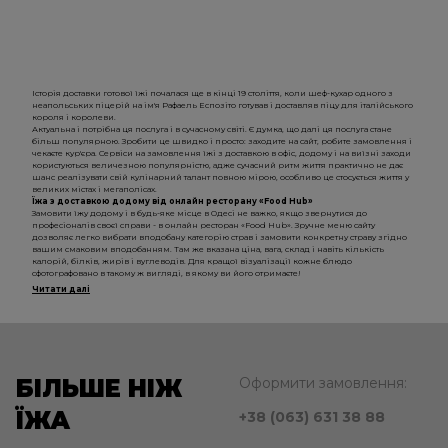
Історія доставки готової їжі почалася ще в кінці 19 століття, коли шеф-кухар одного з
неапольських піцерій на ім'я Рафаель Еспозіто готував і доставляв піцу для італійського
короля і королеви.
Актуальна і потрібна ця послуга і в сучасному світі. Є думка, що далі ця послуга стане
більш популярною. Зробити це швидко і просто: заходите на сайт, робите замовлення і
чекаєте кур'єра. Сервіси на замовлення їжі з доставкою в офіс, додому і на виїзні заходи
користуються величезною популярністю, адже сучасний ритм життя практично не дає
шанс реалізувати свій кулінарний талант повною мірою, особливо це стосується життя у
великих містах і мегаполісах.
Їжа з доставкою додому від онлайн ресторану «Food Hub»
Замовити їжу додому і в будь-яке місце в Одесі не важко, якщо звернутися до
професіоналів своєї справи - в онлайн ресторан «Food Hub». Зручне меню сайту
дозволяє легко вибрати вподобану категорію страв і замовити конкретну страву згідно
вашим смаковим вподобанням. Там же вказана ціна, вага, склад і навіть кількість
калорій, білків, жирів і вуглеводів. Для кращої візуалізації кожне блюдо
сфотографовано в такому ж вигляді, в якому ви його отримаєте!
Читати далі
БІЛЬШЕ НІЖ
Оформити замовлення:
ЇЖА
+38 (063) 631 38 88