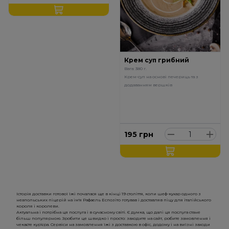
Крем суп грибний
Вага: 380 г.
Крем-суп на основі печериць та з
додаванням вершків
195
грн
Історія доставки готової їжі почалася ще в кінці 19 століття, коли шеф-кухар одного з
неапольських піцерій на ім'я Рафаель Еспозіто готував і доставляв піцу для італійського
короля і королеви.
Актуальна і потрібна ця послуга і в сучасному світі. Є думка, що далі ця послуга стане
більш популярною. Зробити це швидко і просто: заходите на сайт, робите замовлення і
чекаєте кур'єра. Сервіси на замовлення їжі з доставкою в офіс, додому і на виїзні заходи