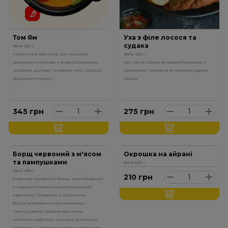
Том Ям
Уха з філе лосося та
судака
Вага: 350 г.
Класичний тайський суп на основі
Вага: 430 г.
кокосового молока, з морепродуктами,
Уха з філе лосося та судака Подається з
грибами шиїтаке, томатами чері, кінзою,
хрусткими грінками та гострим соусом
вершками та рису
сальса
345
грн
275
грн
Борщ червоний з м'ясом
Окрошка на айрані
та пампушками
Вага: 500 г.
Вага: 490 г.
210
грн
Смачний червоний борщ, приготований
з ніжною яловичиною та соковитою
квасолею. Подається з пишними
бездріжджовими часниковими
пампушками, свіжим часником,
зеленою цибулею, сальцем та ніжною
сметаною. Справжній український смак!