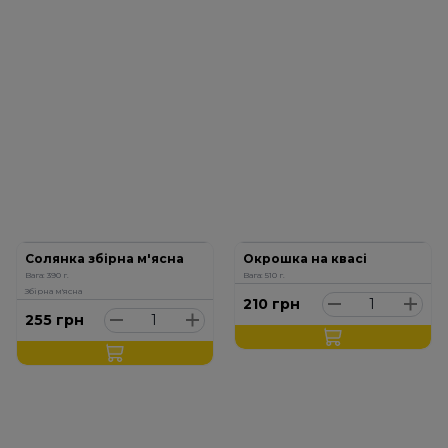
Солянка збірна м'ясна
Окрошка на квасі
Вага: 390 г.
Вага: 510 г.
Збірна м'ясна
210
грн
255
грн