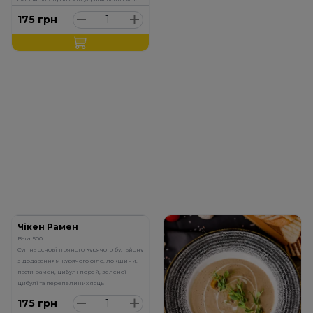
175
грн
Чікен Рамен
Вага: 500 г.
Суп на основі пряного курячого бульйону
з додаванням курячого філе, локшини,
пасти рамен, цибулі порей, зеленої
цибулі та перепелиних яєць
175
грн