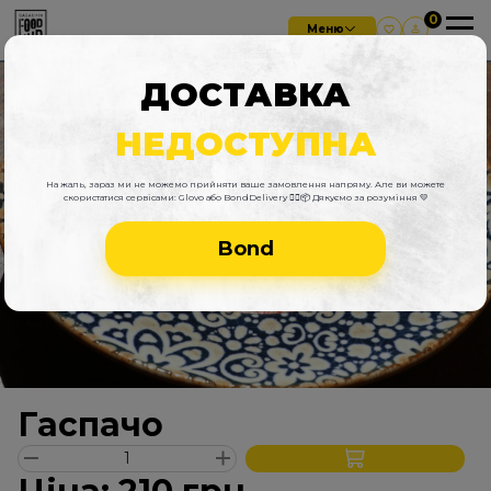
Меню
ДОСТАВКА
НЕДОСТУПНА
На жаль, зараз ми не можемо прийняти ваше замовлення напряму. Але ви можете
скористатися сервісами: Glovo або BondDelivery 🚴‍♂️📦 Дякуємо за розуміння 💛
Bond
Гаспачо