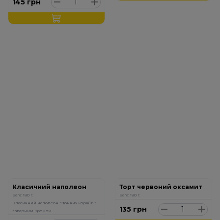
145
грн
Класичний наполеон
Торт червоний оксамит
Вага: 180 г.
Вага: 180 г.
Класичний наполеон з тонких коржів з
135
грн
заварним кремом.