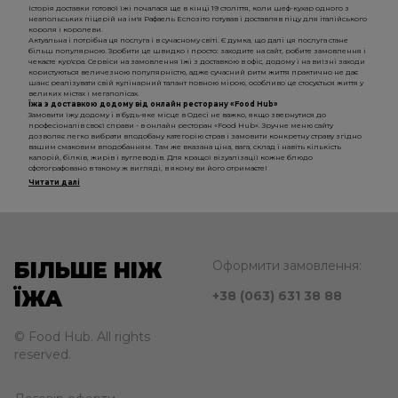
Історія доставки готової їжі почалася ще в кінці 19 століття, коли шеф-кухар одного з
неапольських піцерій на ім'я Рафаель Еспозіто готував і доставляв піцу для італійського
короля і королеви.
Актуальна і потрібна ця послуга і в сучасному світі. Є думка, що далі ця послуга стане
більш популярною. Зробити це швидко і просто: заходите на сайт, робите замовлення і
чекаєте кур'єра. Сервіси на замовлення їжі з доставкою в офіс, додому і на виїзні заходи
користуються величезною популярністю, адже сучасний ритм життя практично не дає
шанс реалізувати свій кулінарний талант повною мірою, особливо це стосується життя у
великих містах і мегаполісах.
Їжа з доставкою додому від онлайн ресторану «Food Hub»
Замовити їжу додому і в будь-яке місце в Одесі не важко, якщо звернутися до
професіоналів своєї справи - в онлайн ресторан «Food Hub». Зручне меню сайту
дозволяє легко вибрати вподобану категорію страв і замовити конкретну страву згідно
вашим смаковим вподобанням. Там же вказана ціна, вага, склад і навіть кількість
калорій, білків, жирів і вуглеводів. Для кращої візуалізації кожне блюдо
сфотографовано в такому ж вигляді, в якому ви його отримаєте!
Читати далі
БІЛЬШЕ НІЖ
Оформити замовлення:
ЇЖА
+38 (063) 631 38 88
© Food Hub. All rights
reserved.