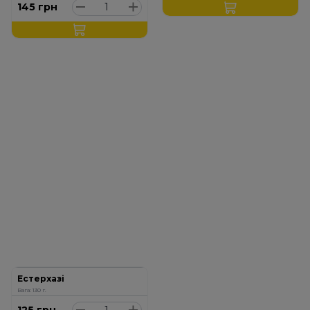
145
грн
Естерхазі
Вага: 130 г.