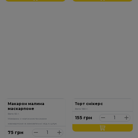
Макарон малина
Торт снікерс
маскарпоне
Вага: 180 г.
Вага: 55 г.
155
грн
Макарон з малиною та сиром
маскарпоне в замовленні від 4 штук
75
грн