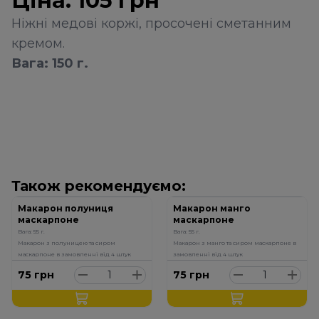
Ціна:
105
грн
Ніжні медові коржі, просочені сметанним
кремом.
Вага: 150 г.
Також рекомендуємо:
Макарон полуниця
Макарон манго
маскарпоне
маскарпоне
Вага: 55 г.
Вага: 55 г.
Макарон з полуницею та сиром
Макарон з манго та сиром маскарпоне в
маскарпоне в замовленні від 4 штук
замовленні від 4 штук
75
грн
75
грн