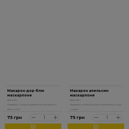
Макарон дор-блю
Макарон апельсин
маскарпоне
маскарпоне
Вага: 55 г.
Вага: 55 г.
Макарон з сиром дорблю в замовленні
Макарон з апельсином в замовленні від
від 4 штук
4 штук
75
грн
75
грн