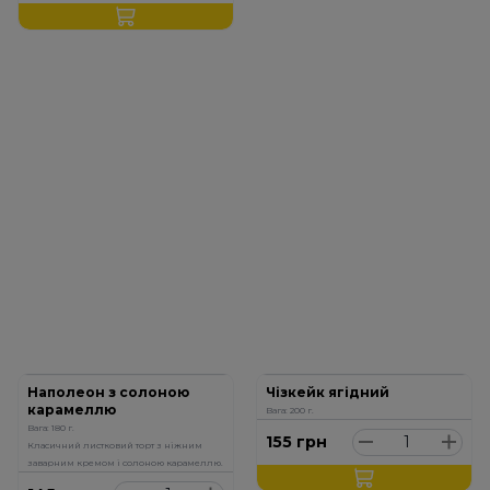
Наполеон з солоною
Чізкейк ягідний
карамеллю
Вага: 200 г.
Вага: 180 г.
155
грн
Класичний листковий торт з ніжним
заварним кремом і солоною карамеллю.