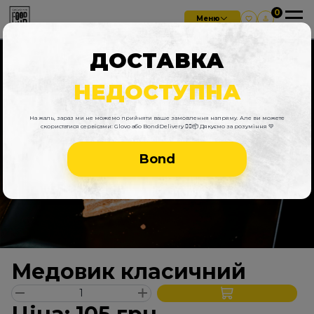
Меню
ДОСТАВКА
НЕДОСТУПНА
На жаль, зараз ми не можемо прийняти ваше замовлення напряму. Але ви можете
скористатися сервісами: Glovo або BondDelivery 🚴‍♂️📦 Дякуємо за розуміння 💛
Bond
Медовик класичний