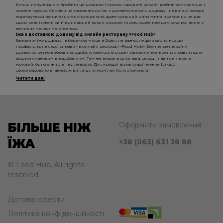
більш популярною. Зробити це швидко і просто: заходите на сайт, робите замовлення і
чекаєте кур'єра. Сервіси на замовлення їжі з доставкою в офіс, додому і на виїзні заходи
користуються величезною популярністю, адже сучасний ритм життя практично не дає
шанс реалізувати свій кулінарний талант повною мірою, особливо це стосується життя у
великих містах і мегаполісах.
Їжа з доставкою додому від онлайн ресторану «Food Hub»
Замовити їжу додому і в будь-яке місце в Одесі не важко, якщо звернутися до
професіоналів своєї справи - в онлайн ресторан «Food Hub». Зручне меню сайту
дозволяє легко вибрати вподобану категорію страв і замовити конкретну страву згідно
вашим смаковим вподобанням. Там же вказана ціна, вага, склад і навіть кількість
калорій, білків, жирів і вуглеводів. Для кращої візуалізації кожне блюдо
сфотографовано в такому ж вигляді, в якому ви його отримаєте!
Читати далі
БІЛЬШЕ НІЖ
Оформити замовлення:
ЇЖА
+38 (063) 631 38 88
© Food Hub. All rights
reserved.
Договір оферти
Політика конфіденційності