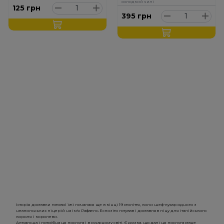
солодкий чилі
125
грн
395
грн
Історія доставки готової їжі почалася ще в кінці 19 століття, коли шеф-кухар одного з
неапольських піцерій на ім'я Рафаель Еспозіто готував і доставляв піцу для італійського
короля і королеви.
Актуальна і потрібна ця послуга і в сучасному світі. Є думка, що далі ця послуга стане