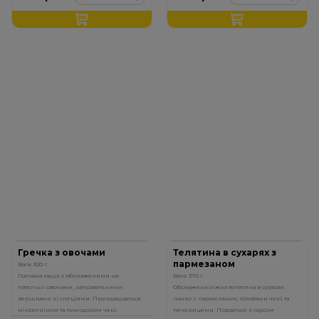
Гречка з овочами
Телятина в сухарях з
пармезаном
Вага: 320 г.
Гречана каша з обсмаженими на
Вага: 270 г.
пательні овочами, заправленими
Обсмажена ніжна телятина в сухарях
вершками зі спеціями. Прикрашається
панко з пармезаном, томатами чері та
мікрогріном та помідором чері.
печерицями. Подається з соусом