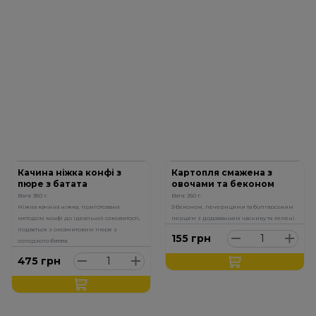
Качина ніжка конфі з
Картопля смажена з
пюре з батата
овочами та беконом
Вага: 350 г.
Вага: 250 г.
Ніжна качина ніжка, приготована
З беконом, печерицями та болгарським
методом конфі до ідеальної соковитості,
перцем з додаванням часнику та зелені
подається з оксамитовим пюре з
155
грн
солодкого батата.
475
грн