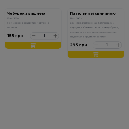
Чебурек з вишнею
Пательня зі свининою
Вага: 360 г.
Вага: 340 г.
Неймовірно соковитий чебурек з
Свинина, обсмажена з болгарським
вишнею.
перцем, кабачком, червоною цибулею,
печерицями та спаржевою квасолею.
155
грн
Подається з хрустким багетом
295
грн