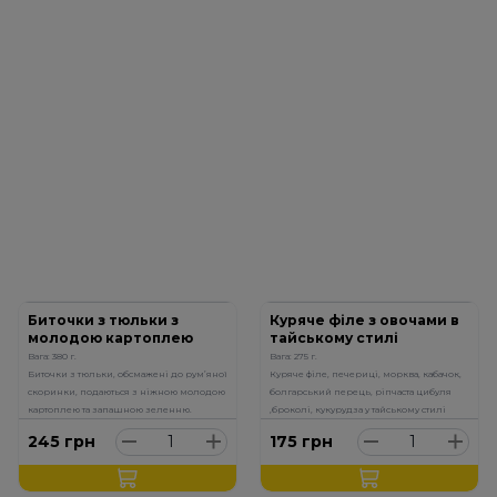
Биточки з тюльки з
Куряче філе з овочами в
молодою картоплею
тайському стилі
Вага: 380 г.
Вага: 275 г.
Биточки з тюльки, обсмажені до рум’яної
Куряче філе, печериці, морква, кабачок,
скоринки, подаються з ніжною молодою
болгарський перець, ріпчаста цибуля
картоплею та запашною зеленню.
,броколі, кукурудза у тайському стилі
245
грн
175
грн