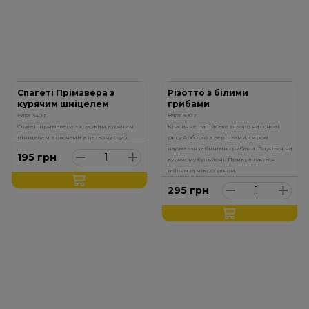
Спагеті Прімавера з
Різотто з білими
курячим шніцелем
грибами
Вага: 340 г.
Вага: 300 г.
Спагеті примавера з хрустким курячим
Класичне італійське різотто на основі
шніцелем з овочами в легкому соусі,
рису Арборіо з вершками, сиром
пармезан та білими грибами. Готується на
195
грн
курячому бульйоні. Прикрашається
тюїлєм та мікрогріном.
295
грн