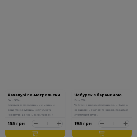
Хачапурі по-мегрельски
Чебурек з бараниною
Вага: 300 г.
Вага: 355 г.
Хачапурі за старовинним сімейним
Чебурек з пряною бараниною, цибулею,
рецептом з сумішшю сулугуні та
вершковим маслом та кінзою, подається
коров'ячої бринзи, закрита форми
з томатним соусом
155
грн
195
грн