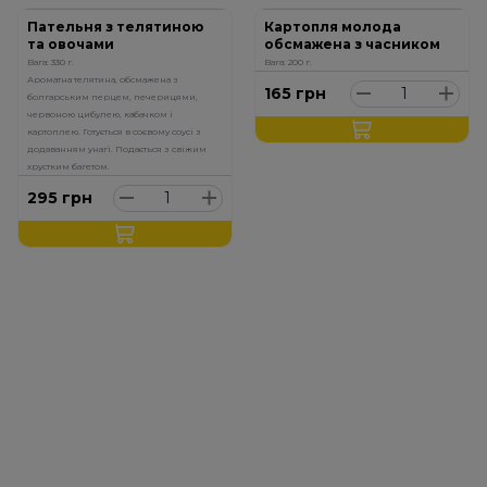
Пательня з телятиною
Картопля молода
та овочами
обсмажена з часником
Вага: 330 г.
Вага: 200 г.
Ароматна телятина, обсмажена з
165
грн
болгарським перцем, печерицями,
червоною цибулею, кабачком і
картоплею. Готується в соєвому соусі з
додаванням унагі. Подається з свіжим
хрустким багетом.
295
грн