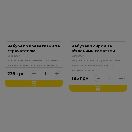
Чебурек з креветками та
Чебурек з сиром та
страчателою
в'яленими томатами
Вага: 300 г.
Вага: 390 г.
Ніжний чебурек із соковитою начинкою
Чебурек із сиром сулугуні, в'яленими
з креветок і вершкового сиру страчатела.
томатами та шпинатом. Подається з
часниковим соусом
235
грн
185
грн