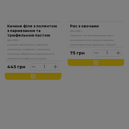
Качине філе з полентою
Рис з овочами
з пармезаном та
Вага: 200 г.
трюфельною пастою
Смачний і легкий ароматний рис з
Вага: 300 г.
різноманітними свіжими овочами,
Соковите качине філе з хрусткою
приготований до ідеальної ніжності.
скоринкою, подається з кремовою
75
грн
полентою, збагаченою пармезаном та
ароматним трюфельним соусом.
445
грн