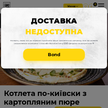
Меню
ДОСТАВКА
НЕДОСТУПНА
На жаль, зараз ми не можемо прийняти ваше замовлення напряму. Але ви можете
скористатися сервісами: Glovo або BondDelivery 🚴‍♂️📦 Дякуємо за розуміння 💛
Bond
Котлета по-київски з
картопляним пюре