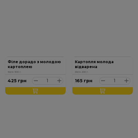
Філе дорадо з молодою
Картопля молода
картоплею
відварена
Вага: 300 г.
Вага: 200 г.
425
грн
165
грн