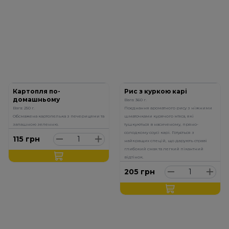
Картопля по-
Рис з куркою карі
домашньому
Вага: 360 г.
Вага: 250 г.
Поєднання ароматного рису з ніжними
Обсмажена картопелька з печерицями та
шматочками курячого м'яса, які
запашною зеленню.
тушкуються в насиченому, пряно-
солодкому соусі карі. Готується з
115
грн
найкращих спецій, що дарують страві
глибокий смак та легкий пікантний
відтінок.
205
грн