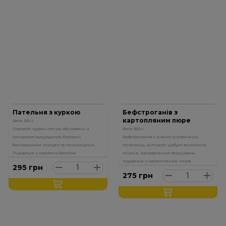
Пательня з куркою
Бефстроганів з
картопляним пюре
Вага: 250 г.
Соковиті курячі стегна, обсмажені з
Вага: 350 г.
солодкою кукурудзою, броколі,
Бефстроганов з ніжної яловичини,
болгарським перцем та печерицями.
печериць, ріпчастої цибулі та солоних
Подається з хрустким багетом.
огірків, заправлений вершками,
подається з картопляним пюре
295
грн
275
грн