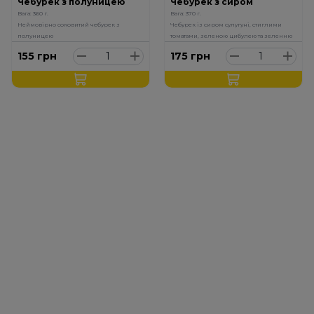
Чебурек з полуницею
Чебурек з сиром
Вага: 360 г.
Вага: 370 г.
Неймовірно соковитий чебурек з
Чебурек із сиром сулугуні, стиглими
полуницею
томатами, зеленою цибулею та зеленню
155
грн
175
грн