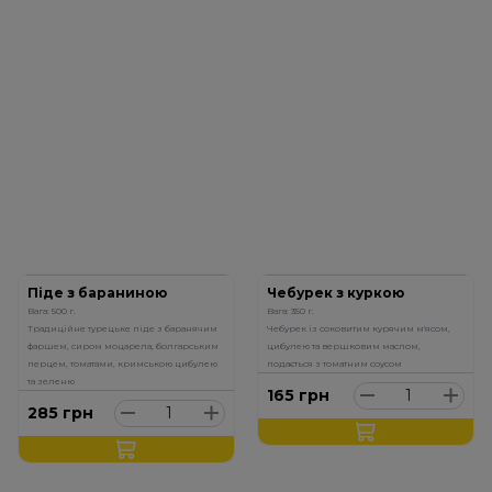
Піде з бараниною
Чебурек з куркою
Вага: 500 г.
Вага: 350 г.
Традиційне турецьке піде з баранячим
Чебурек із соковитим курячим м'ясом,
фаршем, сиром моцарела, болгарським
цибулею та вершковим маслом,
перцем, томатами, кримською цибулею
подається з томатним соусом
та зеленю
165
грн
285
грн