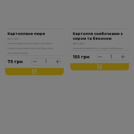
Картопляне пюре
Картопля скибочками з
сиром та беконом
Вага: 200 г.
Ніжне картопляне пюре, яке стане
Вага: 230 г.
граним доповненням до будь-якої
Ароматна картопля з сиром та беконом
основної страви
155
грн
75
грн