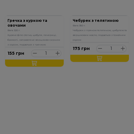
Гречка з куркою та
Чебурек з телятиною
овочами
Вага: 350 г.
Вага: 320 г.
Чебурек з пряною телятиною, цибулею та
Куряче філе стегна, цибуля, печериці,
вершковим масло, подається з томатним
броколі, заправлене вершково-сирним
соусом
з соусом, подається з гречкою
175
грн
155
грн