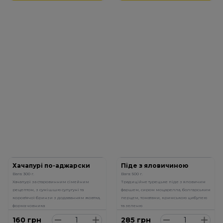
Хачапурі по-аджарски
Піде з яловичиною
Вага: 300 г.
Вага: 500 г.
Хачапурі за старовинним сімейним
Традиційне турецьке піде з яловичим
рецептом, з сумішшю сулугуні та
фаршем, сиром моцарелла, болгарським
коров'ячої бринзи з додаванням жовтка,
перцем, томатами, кримською цибулею
форма човника
та зеленю
160
грн
285
грн